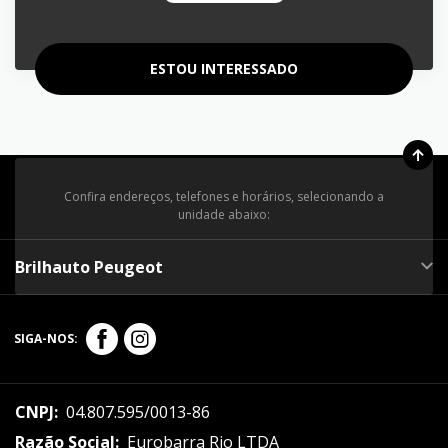
ESTOU INTERESSADO
Confira endereços, telefones e horários, selecionando a
unidade abaixo:
Brilhauto Peugeot
SIGA-NOS:
CNPJ:
04.807.595/0013-86
Razão Social:
Eurobarra Rio LTDA