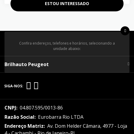
ESTOU INTERESSADO
Confira endereços, telefones e horários, selecionando a
unidade abaixo:
Brilhauto Peugeot
SIGA-NOS:
CNPJ:
04.807.595/0013-86
Razão Social:
Eurobarra Rio LTDA
Endereço Matriz:
Av. Dom Helder Câmara, 4977 - Loja
4 - Cachambi - Rio de Janeiro-RJ