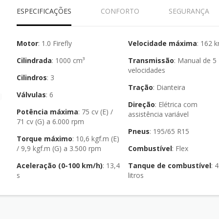
ESPECIFICAÇÕES
CONFORTO
SEGURANÇA
Motor
: 1.0 Firefly
Velocidade máxima
: 162 
Cilindrada
: 1000 cm³
Transmissão
: Manual de 5
velocidades
Cilindros
: 3
Tração
: Dianteira
Válvulas
: 6
Direção
: Elétrica com
Potência máxima
: 75 cv (E) /
assistência variável
71 cv (G) a 6.000 rpm
Pneus
: 195/65 R15
Torque máximo
: 10,6 kgf.m (E)
/ 9,9 kgf.m (G) a 3.500 rpm
Combustível
: Flex
Aceleração (0-100 km/h)
: 13,4
Tanque de combustível
: 47
s
litros