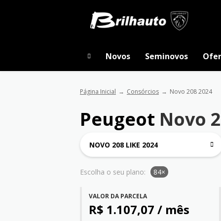
Novos
Seminovos
Ofer
Página Inicial
Consórcios
Novo 208 2024
Peugeot
Novo 2
NOVO 208 LIKE 2024
Escolha o seu plano:
84×
VALOR DA PARCELA
R$ 1.107,07 / mês