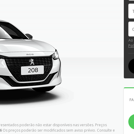
Ao
Pol
FA
presentados poderão não estar disponíveis nas versões. Preços
6
Os preços poderão ser modificados sem aviso prévio. Consulte e