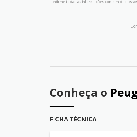
confirme todas as informações com um de nosso
Com
Conheça o
Peug
FICHA TÉCNICA