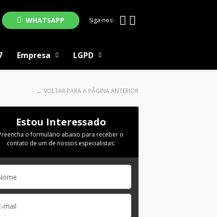
WHATSAPP
Siga-nos:
7
Empresa
LGPD
←
VOLTAR PARA A PÁGINA ANTERIOR
Estou Interessado
Preencha o formulário abaixo para receber o
contato de um de nossos especialistas: