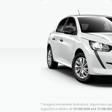
* Imagens meramente ilustrativas. Alguns itens a
sugeridos e válidos de
01/08/2026 até 31/08/202