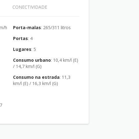
CONECTIVIDADE
km/h
Porta-malas
: 265/311 litros
Portas
: 4
Lugares
: 5
Consumo urbano
: 10,4 km/l (E)
/ 14,7 km/l (G)
Consumo na estrada
: 11,3
km/l (E) / 16,3 km/l (G)