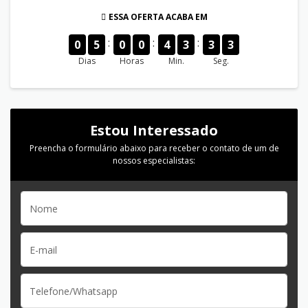
ESSA OFERTA ACABA EM
0
5
0
0
4
3
3
3
Dias
Horas
Min.
Seg.
Estou Interessado
Preencha o formulário abaixo para receber o contato de um de
nossos especialistas: