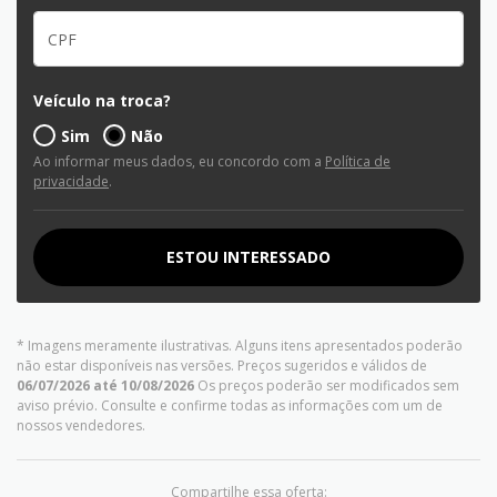
Veículo na troca?
Sim
Não
Ao informar meus dados, eu concordo com a
Política de
privacidade
.
ESTOU INTERESSADO
* Imagens meramente ilustrativas. Alguns itens apresentados poderão
não estar disponíveis nas versões. Preços sugeridos e válidos de
06/07/2026 até 10/08/2026
Os preços poderão ser modificados sem
aviso prévio. Consulte e confirme todas as informações com um de
nossos vendedores.
Compartilhe essa oferta: