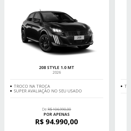
208 STYLE 1.0 MT
2026
TROCO NA TROCA
TR
SUPER AVALIAÇÃO NO SEU USADO
De
R$ 106.990,00
POR APENAS
R$ 94.990,00