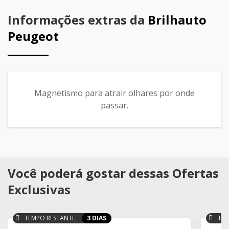
Informações extras da
Brilhauto
Peugeot
Magnetismo para atrair olhares por onde
passar.
Você poderá gostar dessas Ofertas
Exclusivas
TEMPO RESTANTE:
3 DIAS
TEM