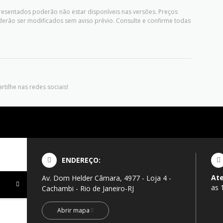
presentados poderão não estar disponíveis nas versões. Preços
derão ser modificados sem aviso prévio. Consulte e confirme todas
tilhe nas redes sociais!
ENDEREÇO:
At
Av. Dom Helder Câmara, 4977 - Loja 4 -
as 
Cachambi - Rio de Janeiro-RJ
Abrir mapa