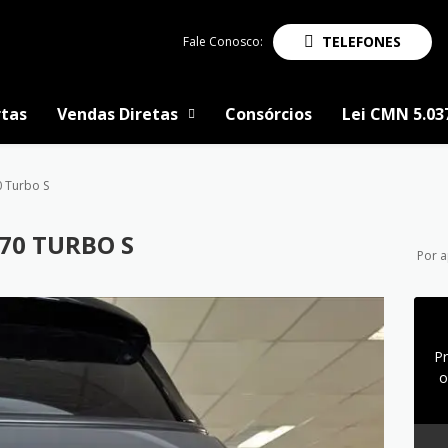
TELEFONES
Fale Conosco:
tas
Vendas Diretas
Consórcios
Lei CMN 5.03
 Turbo S
70 TURBO S
Por 
P
o