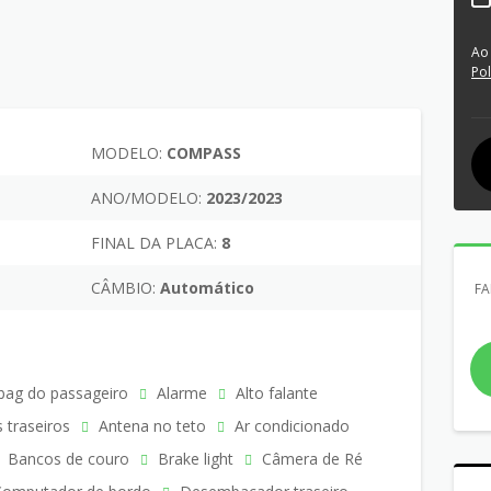
Ao
Pol
MODELO:
COMPASS
ANO/MODELO:
2023/2023
FINAL DA PLACA:
8
CÂMBIO:
Automático
FA
bag do passageiro
Alarme
Alto falante
s traseiros
Antena no teto
Ar condicionado
Bancos de couro
Brake light
Câmera de Ré