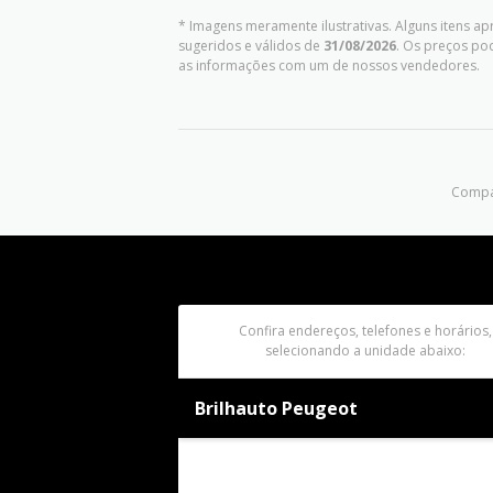
* Imagens meramente ilustrativas. Alguns itens a
sugeridos e válidos de
31/08/2026
. Os preços po
as informações com um de nossos vendedores.
Compar
Confira endereços, telefones e horários,
selecionando a unidade abaixo:
Brilhauto Peugeot