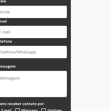
ome
mail
lefone
ensagem
ero receber contato por:
E-mail
Whatsapp
Telefone