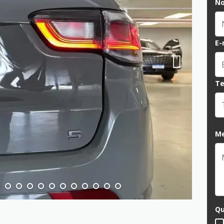
N
E-
Te
M
Qu