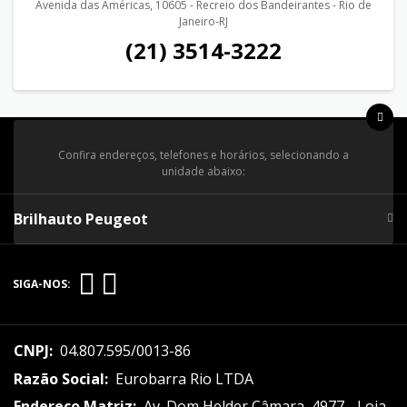
Avenida das Américas, 10605 - Recreio dos Bandeirantes - Rio de
Janeiro-RJ
(21) 3514-3222
Confira endereços, telefones e horários, selecionando a
unidade abaixo:
Brilhauto Peugeot
SIGA-NOS:
CNPJ:
04.807.595/0013-86
Razão Social:
Eurobarra Rio LTDA
Endereço Matriz:
Av. Dom Helder Câmara, 4977 - Loja