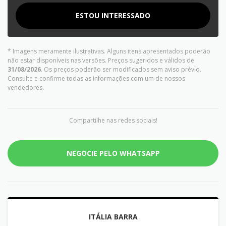
ESTOU INTERESSADO
* Imagens meramente ilustrativas. Alguns itens apresentados poderão
não estar disponíveis nas versões. Preços sugeridos e válidos de
31/08/2026
. Os preços poderão ser modificados sem aviso prévio.
Consulte e confirme todas as informações com um de nossos
vendedores.
Compartilhe nas redes sociais!
NEGOCIE PELO WHATSAPP
ITÁLIA BARRA