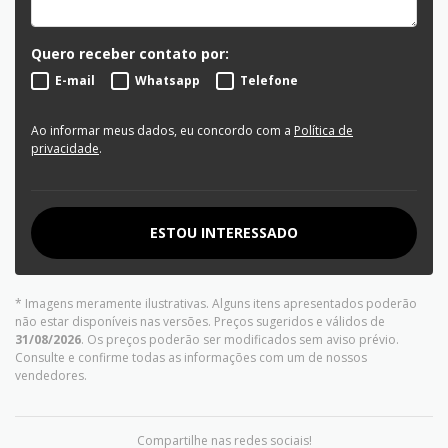
Quero receber contato por:
E-mail
Whatsapp
Telefone
Ao informar meus dados, eu concordo com a
Política de
privacidade
.
ESTOU INTERESSADO
* Imagens meramente ilustrativas. Alguns itens apresentados poderão
não estar disponíveis nas versões. Preços sugeridos e válidos de
31/08/2026
. Os preços poderão ser modificados sem aviso prévio.
Consulte e confirme todas as informações com um de nossos
vendedores.
Compartilhe nas redes sociais!