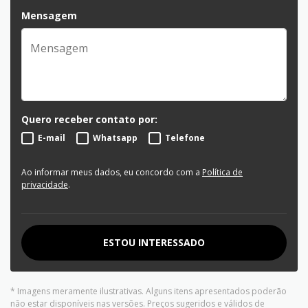
Mensagem
Quero receber contato por:
E-mail
Whatsapp
Telefone
Ao informar meus dados, eu concordo com a
Política de
privacidade
.
ESTOU INTERESSADO
* Imagens meramente ilustrativas. Alguns itens apresentados poderão
não estar disponíveis nas versões. Preços sugeridos e válidos de