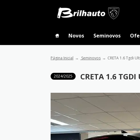
Novos
Seminovos
Ofe
Página Inicial
Seminovos
CRETA 1.6 Tgdi Ul
CRETA 1.6 TGDI
2024/2025