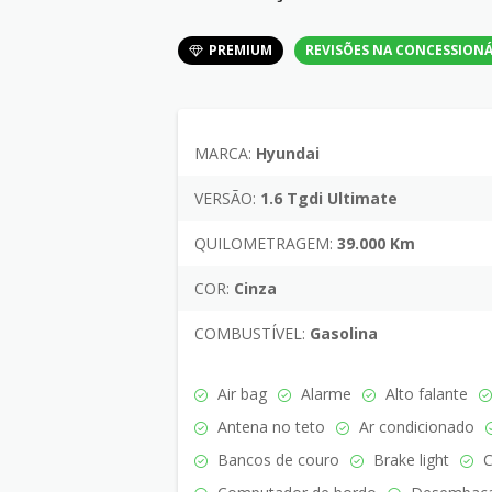
PREMIUM
REVISÕES NA CONCESSIONÁ
MARCA:
Hyundai
VERSÃO:
1.6 Tgdi Ultimate
QUILOMETRAGEM:
39.000 Km
COR:
Cinza
COMBUSTÍVEL:
Gasolina
Air bag
Alarme
Alto falante
Antena no teto
Ar condicionado
Bancos de couro
Brake light
C