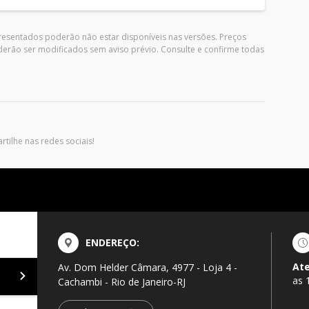
presentados poderão não estar disponíveis nas versões. Preços
derão ser modificados sem aviso prévio. Consulte e confirme todas
tilhe nas redes sociais!
ENDEREÇO:
At
Av. Dom Helder Câmara, 4977 - Loja 4 -
as 
Cachambi - Rio de Janeiro-RJ