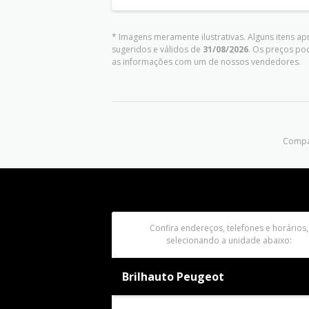
* Imagens meramente ilustrativas. Alguns itens a
sugeridos e válidos de
31/08/2026
. Os preços po
as informações com um de nossos vendedores.
Compar
Confira endereços, telefones e horários,
selecionando a unidade abaixo:
Brilhauto Peugeot