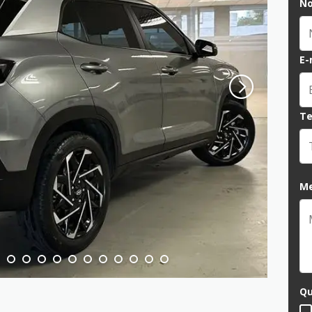
N
E-
Te
M
Qu