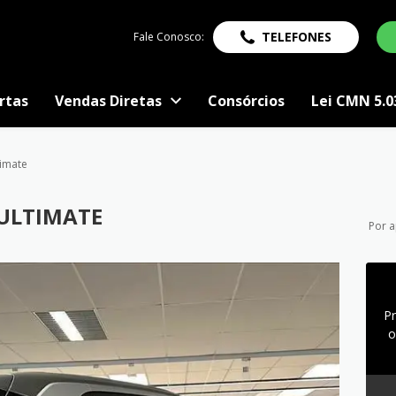
TELEFONES
Fale Conosco:
rtas
Vendas Diretas
Consórcios
Lei CMN 5.0
timate
 ULTIMATE
Por 
P
o