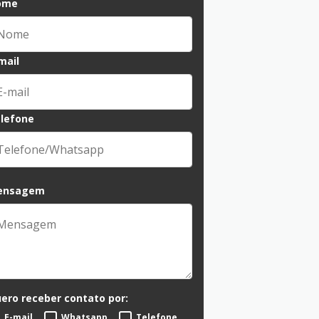
ome
mail
lefone
ensagem
ero receber contato por:
E-mail
Whatsapp
Telefone