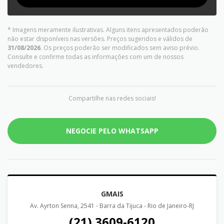
* Imagens meramente ilustrativas. Alguns itens apresentados poderão
não estar disponíveis nas versões. Preços sugeridos e válidos de
31/08/2026
. Os preços poderão ser modificados sem aviso prévio.
Consulte e confirme todas as informações com um de nossos
vendedores.
Compartilhe nas redes sociais!
NEGOCIE PELO WHATSAPP
GMAIS
Av. Ayrton Senna, 2541 - Barra da Tijuca - Rio de Janeiro-RJ
(21) 3609-6120