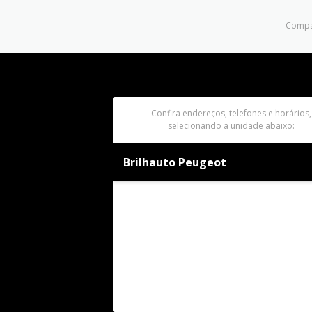
Compar
Confira endereços, telefones e horários,
selecionando a unidade abaixo:
Brilhauto Peugeot