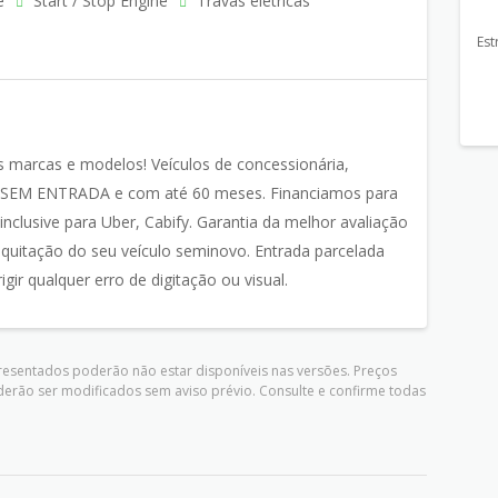
e
Start / Stop Engine
Travas elétricas
Est
s marcas e modelos! Veículos de concessionária,
to SEM ENTRADA e com até 60 meses. Financiamos para
lusive para Uber, Cabify. Garantia da melhor avaliação
 quitação do seu veículo seminovo. Entrada parcelada
gir qualquer erro de digitação ou visual.
presentados poderão não estar disponíveis nas versões. Preços
derão ser modificados sem aviso prévio. Consulte e confirme todas