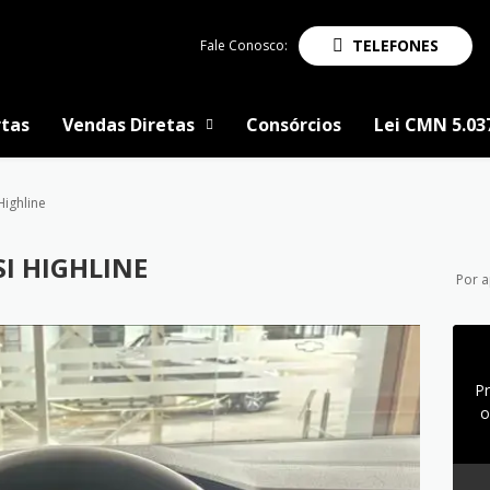
TELEFONES
Fale Conosco:
tas
Vendas Diretas
Consórcios
Lei CMN 5.03
Highline
SI HIGHLINE
Por 
P
o