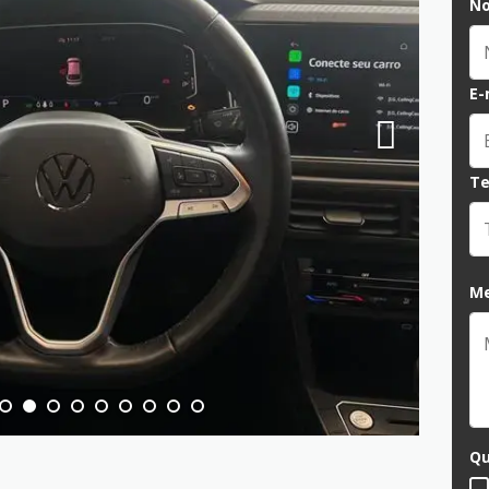
N
E-
Te
M
Qu