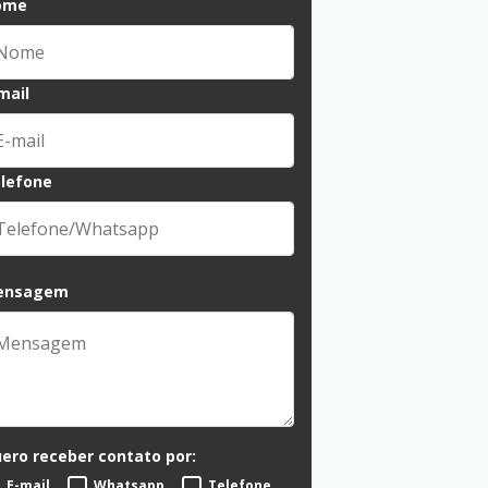
ome
mail
lefone
ensagem
ero receber contato por:
E-mail
Whatsapp
Telefone