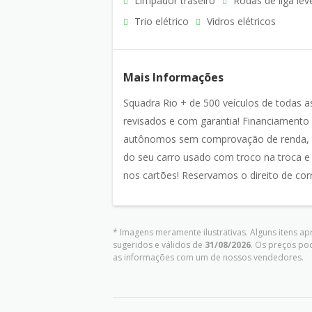
Limpador traseiro
Rodas de liga lev
Trio elétrico
Vidros elétricos
Mais Informações
Squadra Rio + de 500 veículos de todas a
revisados e com garantia! Financiamen
autônomos sem comprovação de renda, inc
do seu carro usado com troco na troca e
nos cartões! Reservamos o direito de corri
* Imagens meramente ilustrativas. Alguns itens a
sugeridos e válidos de
31/08/2026
. Os preços po
as informações com um de nossos vendedores.