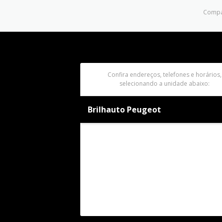
Compar
Confira endereços, telefones e horários,
selecionando a unidade abaixo:
Brilhauto Peugeot