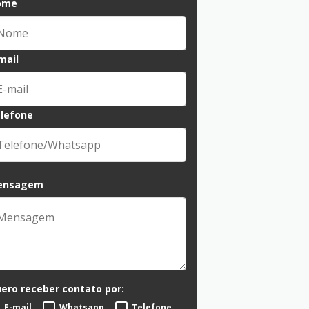
ome
mail
lefone
ensagem
ero receber contato por:
E-mail
Whatsapp
Telefone