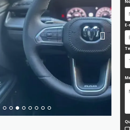
N
E-
Te
M
Qu