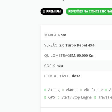
PREMIUM
REVISÕES NA CONCESSIONÁ
MARCA:
Ram
VERSÃO:
2.0 Turbo Rebel 4X4
QUILOMETRAGEM:
60.000 Km
COR:
Cinza
COMBUSTÍVEL:
Diesel
Air bag
Alarme
Alto falante
Ar
GPS
Start / Stop Engine
Travas e