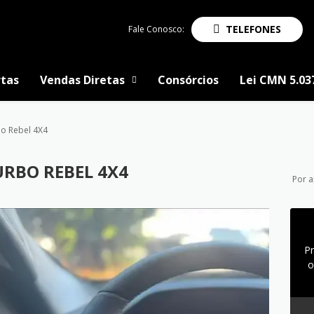
TELEFONES
Fale Conosco:
tas
Vendas Diretas
Consórcios
Lei CMN 5.03
o Rebel 4X4
URBO REBEL 4X4
Por 
P
o