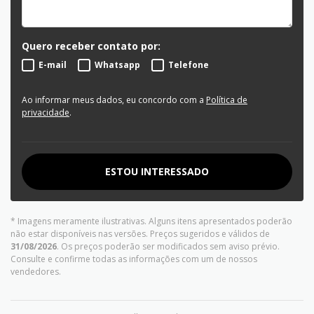
Quero receber contato por:
E-mail
Whatsapp
Telefone
Ao informar meus dados, eu concordo com a
Política de
privacidade
.
ESTOU INTERESSADO
* Imagens meramente ilustrativas. Alguns itens apresentados poderão
não estar disponíveis nas versões. Preços sugeridos e válidos de
31/08/2026
. Os preços poderão ser modificados sem aviso prévio.
Consulte e confirme todas as informações com um de nossos
vendedores.