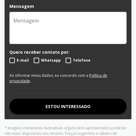
Mensagem
Quero receber contato por:
E-mail
Whatsapp
Telefone
Ao informar meus dados, eu concordo com a
Política de
privacidade
.
ESTOU INTERESSADO
* Imagens meramente ilustrativas. Alguns itens apresentados poderão
não estar disponíveis nas versões. Preços sugeridos e válidos de