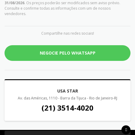
31/08/2026
. Os preços poderão ser modificados sem aviso prévio.
Consulte e confirme todas as informações com um de nossos
vendedores.
Compartilhe nas redes sociais!
NEGOCIE PELO WHATSAPP
USA STAR
Av. das Américas, 1110 - Barra da Tijuca - Rio de Janeiro-RJ
(21) 3514-4020