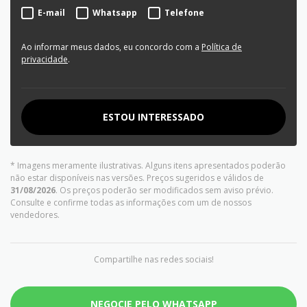
E-mail
Whatsapp
Telefone
Ao informar meus dados, eu concordo com a
Política de
privacidade
.
ESTOU INTERESSADO
* Imagens meramente ilustrativas. Alguns itens apresentados poderão
não estar disponíveis nas versões. Preços sugeridos e válidos de
31/08/2026
. Os preços poderão ser modificados sem aviso prévio.
Consulte e confirme todas as informações com um de nossos
vendedores.
Compartilhe nas redes sociais!
NEGOCIE PELO WHATSAPP