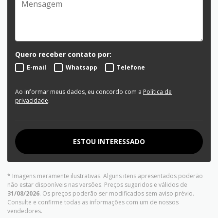
Quero receber contato por:
E-mail
Whatsapp
Telefone
Ao informar meus dados, eu concordo com a
Política de
privacidade
.
ESTOU INTERESSADO
* Imagens meramente ilustrativas. Alguns itens apresentados poderão
não estar disponíveis nas versões. Preços sugeridos e válidos de
31/08/2026
. Os preços poderão ser modificados sem aviso prévio.
Consulte e confirme todas as informações com um de nossos
vendedores.