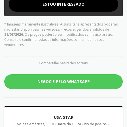
ESTOU INTERESSADO
* Imagens meramente ilustrativas. Alguns itens apresentados poderão
não estar disponíveis nas versões. Preços sugeridos e válidos de
31/08/2026
. Os preços poderão ser modificados sem aviso prévio.
Consulte e confirme todas as informações com um de nossos
vendedores.
Compartilhe nas redes sociais!
NEGOCIE PELO WHATSAPP
USA STAR
Av. das Américas, 1110 - Barra da Tijuca - Rio de Janeiro-RJ