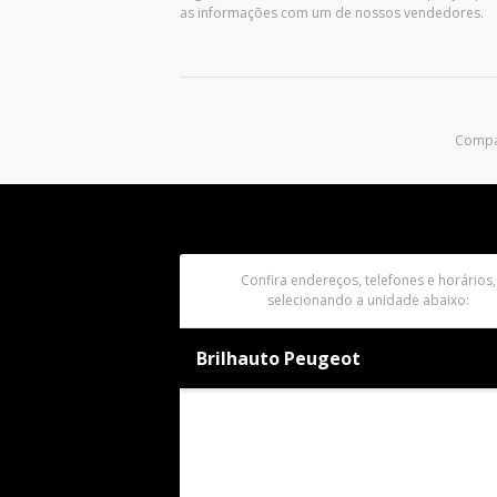
as informações com um de nossos vendedores.
Compar
Confira endereços, telefones e horários,
selecionando a unidade abaixo:
Brilhauto Peugeot