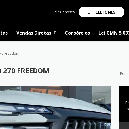
TELEFONES
Fale Conosco:
tas
Vendas Diretas
Consórcios
Lei CMN 5.03
270 Freedom
O 270 FREEDOM
Por 
P
o