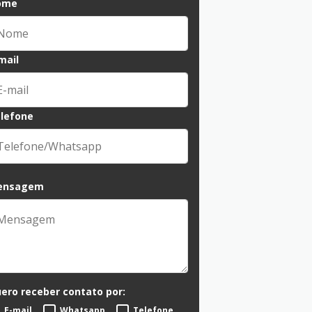
ome
mail
lefone
ensagem
ero receber contato por:
E-mail
Whatsapp
Telefone