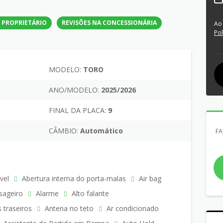
 PROPRIETÁRIO
REVISÕES NA CONCESSIONÁRIA
Ao
Pol
MODELO:
TORO
ANO/MODELO:
2025/2026
FINAL DA PLACA:
9
CÂMBIO:
Automático
FA
vel
Abertura interna do porta-malas
Air bag
sageiro
Alarme
Alto falante
s traseiros
Antena no teto
Ar condicionado