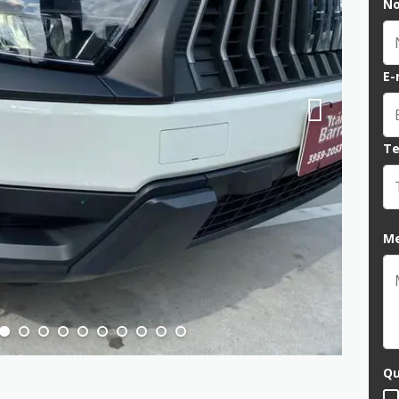
N
E-
Te
M
Qu