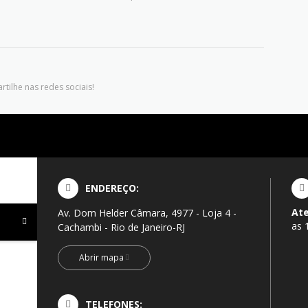
tilhe nas redes sociais!
ENDEREÇO:
At
Av. Dom Helder Câmara, 4977 - Loja 4 -
as 
Cachambi - Rio de Janeiro-RJ
Abrir mapa
TELEFONES: