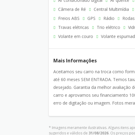
Ar condicionado digital
Ar quente
Câmera de Ré
Central Multimídia
Freios ABS
GPS
Rádio
Rodas 
Travas elétricas
Trio elétrico
Vidr
Volante em couro
Volante espuma
Mais Informações
Aceitamos seu carro na troca como for
até 60 meses SEM ENTRADA. Temos taxas
desejado. Garantia da melhor avaliaçã
carro e aprovamos seu financiamento 100
erro de digitação ou imagem. Fotos merame
* Imagens meramente ilustrativas. Alguns itens a
sugeridos e válidos de
31/08/2026
. Os preços po