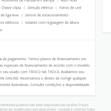
Assistente de Partida em Rampa
Auto Hold
Chave cópia
Direção elétrica
Faróis de Led
de liga leve
Sensor de estacionamento
os elétricos
Volante com regulagem de altura
do
ma de pagamento. Temos planos de financiamento em
 especiais de financiamento de acordo com o modelo
o do seu usado com TROCO NA TROCA. Avaliamos seu
% ONLINE. Reservamos o direito de corrigir qualquer
nte ilustrativas. Consulte condições e disponibilidade.
presentados poderão não estar disponíveis nas versões. Preços
derão ser modificados sem aviso prévio. Consulte e confirme todas