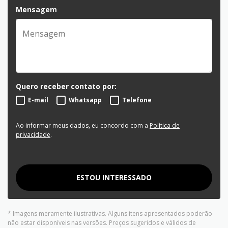
Mensagem
Quero receber contato por:
E-mail
Whatsapp
Telefone
Ao informar meus dados, eu concordo com a
Política de
privacidade
.
ESTOU INTERESSADO
* Imagens meramente ilustrativas. Alguns itens apresentados poderão
não estar disponíveis nas versões. Preços sugeridos e válidos de