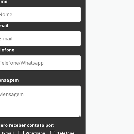
ome
mail
lefone
ensagem
ero receber contato por:
E-mail
Whatsapp
Telefone