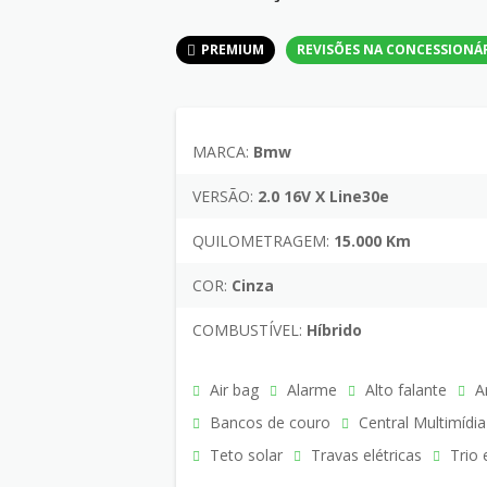
PREMIUM
REVISÕES NA CONCESSIONÁ
MARCA:
Bmw
VERSÃO:
2.0 16V X Line30e
QUILOMETRAGEM:
15.000 Km
COR:
Cinza
COMBUSTÍVEL:
Híbrido
Air bag
Alarme
Alto falante
Ar
Bancos de couro
Central Multimídia
Teto solar
Travas elétricas
Trio e