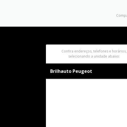
Compar
Confira endereços, telefones e horários,
selecionando a unidade abaixo:
Brilhauto Peugeot