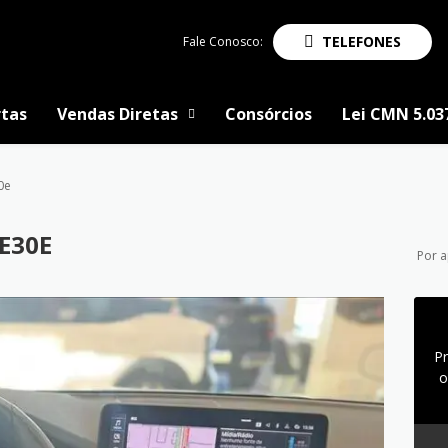
TELEFONES
Fale Conosco:
tas
Vendas Diretas
Consórcios
Lei CMN 5.03
0e
NE30E
Por 
P
o