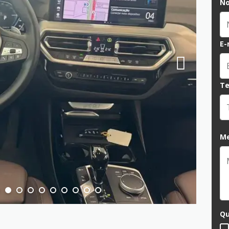
N
E-
Te
M
Qu