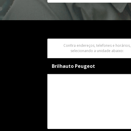
Confira endereços, telefones e horários,
selecionando a unidade abaixo:
Brilhauto Peugeot